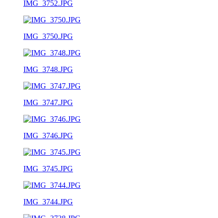
IMG_3752.JPG
IMG_3750.JPG
IMG_3748.JPG
IMG_3747.JPG
IMG_3746.JPG
IMG_3745.JPG
IMG_3744.JPG