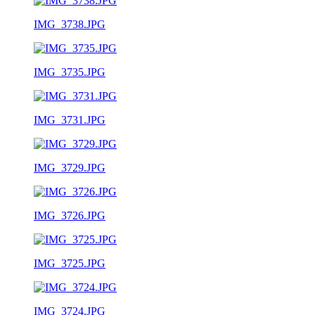
IMG_3738.JPG
IMG_3735.JPG
IMG_3731.JPG
IMG_3729.JPG
IMG_3726.JPG
IMG_3725.JPG
IMG_3724.JPG