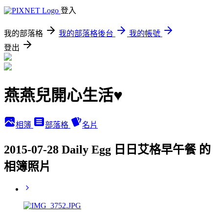
登入
我的部落格
我的部落格後台
我的帳號
登出
燕燕兒開心生活♥
相簿
部落格
名片
2015-07-28 Daily Egg 日日艾格早午餐 的
相簿照片